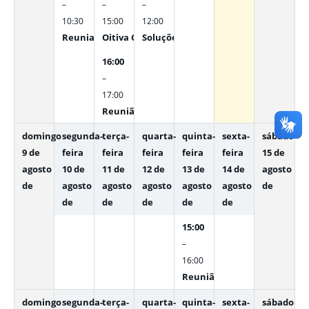
–
–
–
10:30
15:00
12:00
Reuniao com gerentes SITI
Oitiva Corregedoria
Soluções de Tecnologia
16:00
–
17:00
Reunião de alinhamento equipe Memora
domingo
segunda-
terça-
quarta-
quinta-
sexta-
sábado
9 de
feira
feira
feira
feira
feira
15 de
agosto
10 de
11 de
12 de
13 de
14 de
agosto
de
agosto
agosto
agosto
agosto
agosto
de
de
de
de
de
de
15:00
–
16:00
Reunião para apresentação 
domingo
segunda-
terça-
quarta-
quinta-
sexta-
sábado