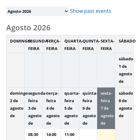
Month
selection
Show past events
Agosto 2026
DOMINGO
SEGUNDA-
TERÇA-
QUARTA-
QUINTA-
SEXTA-
SÁBADO
FEIRA
FEIRA
FEIRA
FEIRA
FEIRA
sábado
1 de
agosto
de
domingo
segunda-
terça-
quarta-
quinta-
sexta-
sábado
2 de
feira
feira
feira
feira
feira
8 de
agosto
3 de
4 de
5 de
6 de
7 de
agosto
de
agosto
agosto
agosto
agosto
agosto
de
de
de
de
de
de
08:30
14:00
11:00