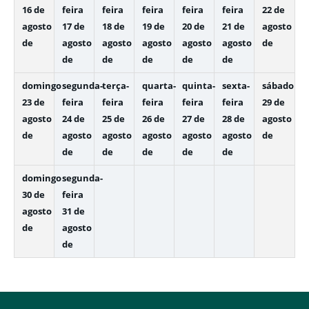
16 de
feira
feira
feira
feira
feira
22 de
agosto
17 de
18 de
19 de
20 de
21 de
agosto
de
agosto
agosto
agosto
agosto
agosto
de
de
de
de
de
de
domingo
segunda-
terça-
quarta-
quinta-
sexta-
sábado
23 de
feira
feira
feira
feira
feira
29 de
agosto
24 de
25 de
26 de
27 de
28 de
agosto
de
agosto
agosto
agosto
agosto
agosto
de
de
de
de
de
de
domingo
segunda-
30 de
feira
agosto
31 de
de
agosto
de