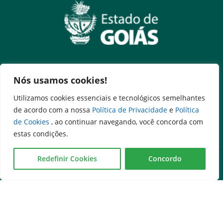
Nós usamos cookies!
Governo na palma da mão
Utilizamos cookies essenciais e tecnológicos semelhantes
de acordo com a nossa
Política de Privacidade
e
Política
de Cookies
, ao continuar navegando, você concorda com
estas condições.
Redefinir Cookies
Concordo
Serviços
Expresso Goiás
Expresso Aplicações
Expresso Servidor
SEI Governadoria