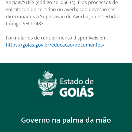
Sociais/SUES (código sei 06634). E os processos de
solicitação de certidão ou averbação deverão ser
direcionados à Supervisão de Averbação e Certidão,
Código SEI 12483.
Formulários de requerimento disponíveis em:
https://goias.gov.br/educacao/documentos/
Governo na palma da mão