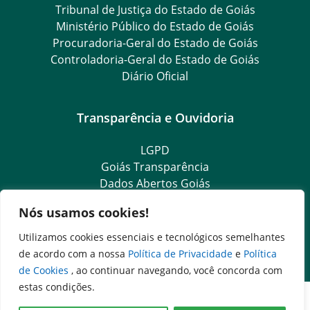
Tribunal de Justiça do Estado de Goiás
Ministério Público do Estado de Goiás
Procuradoria-Geral do Estado de Goiás
Controladoria-Geral do Estado de Goiás
Diário Oficial
Transparência e Ouvidoria
LGPD
Goiás Transparência
Dados Abertos Goiás
SIC – Serviço de Informação ao Cidadão
Nós usamos cookies!
e-SIC – Serviço Eletrônico de Informação ao Cidadão
Ouvidoria Setorial (Expresso)
Utilizamos cookies essenciais e tecnológicos semelhantes
Ouvidoria Setorial (Presencial)
de acordo com a nossa
Política de Privacidade
e
Política
de Cookies
, ao continuar navegando, você concorda com
estas condições.