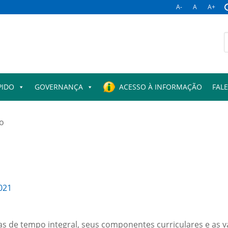
A-
A
A+
B
p
PIDO
GOVERNANÇA
ACESSO À INFORMAÇÃO
FAL
o
021
s de tempo integral, seus componentes curriculares e as 