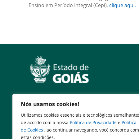
Ensino em Período Integral (Cepi),
clique aqui.
Serviços
Nós usamos cookies!
Utilizamos cookies essenciais e tecnológicos semelhante
Expresso Goiás
de acordo com a nossa
Política de Privacidade
e
Política
Expresso Aplicações
de Cookies
, ao continuar navegando, você concorda com
Expresso Servidor
estas condições.