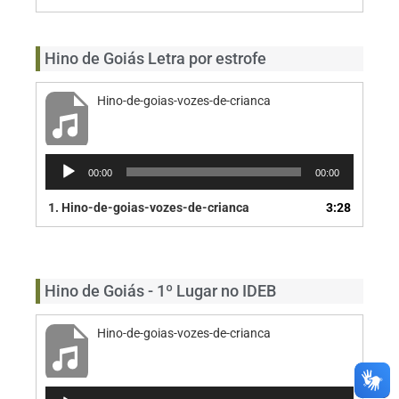
Hino de Goiás Letra por estrofe
Hino-de-goias-vozes-de-crianca
Tocador
00:00
00:00
de
áudio
1.
Hino-de-goias-vozes-de-crianca
3:28
Hino de Goiás - 1º Lugar no IDEB
Hino-de-goias-vozes-de-crianca
Tocador