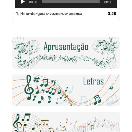
00:00
00:00
de
áudio
1.
Hino-de-goias-vozes-de-crianca
3:28