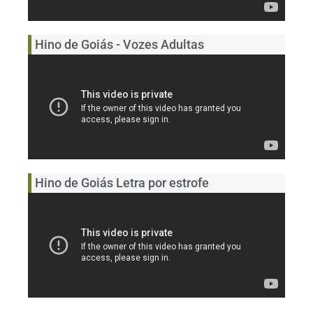
Hino de Goiás - Vozes Adultas
Hino de Goiás Letra por estrofe