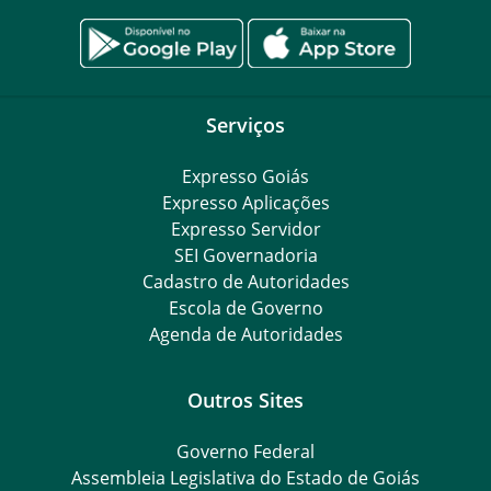
Serviços
Expresso Goiás
Expresso Aplicações
Expresso Servidor
SEI Governadoria
Cadastro de Autoridades
Escola de Governo
Agenda de Autoridades
Outros Sites
Governo Federal
Assembleia Legislativa do Estado de Goiás