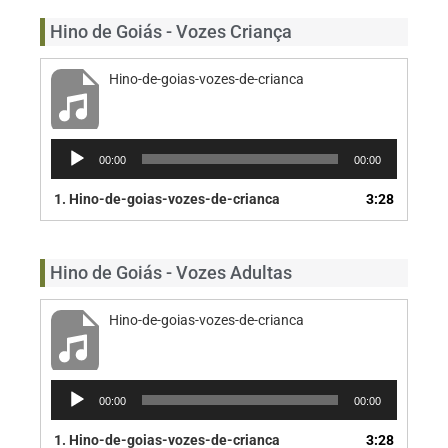
Hino de Goiás - Vozes Criança
Hino-de-goias-vozes-de-crianca
Tocador
00:00
00:00
de
áudio
1.
Hino-de-goias-vozes-de-crianca
3:28
Hino de Goiás - Vozes Adultas
Hino-de-goias-vozes-de-crianca
Tocador
00:00
00:00
de
áudio
1.
Hino-de-goias-vozes-de-crianca
3:28