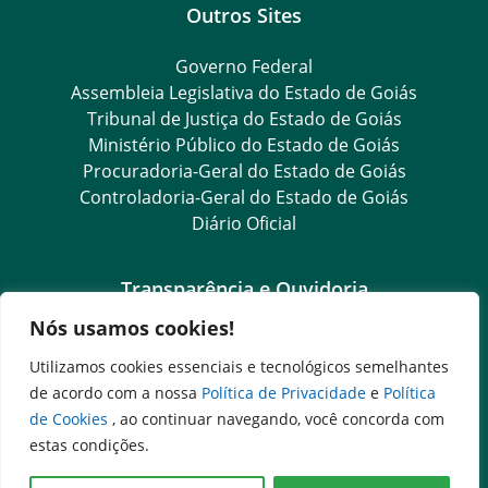
Outros Sites
Governo Federal
Assembleia Legislativa do Estado de Goiás
Tribunal de Justiça do Estado de Goiás
Ministério Público do Estado de Goiás
Procuradoria-Geral do Estado de Goiás
Controladoria-Geral do Estado de Goiás
Diário Oficial
Transparência e Ouvidoria
Nós usamos cookies!
LGPD
Goiás Transparência
Utilizamos cookies essenciais e tecnológicos semelhantes
Dados Abertos Goiás
de acordo com a nossa
Política de Privacidade
e
Política
SIC – Serviço de Informação ao Cidadão
de Cookies
, ao continuar navegando, você concorda com
e-SIC – Serviço Eletrônico de Informação ao Cidadão
estas condições.
Ouvidoria Setorial (Expresso)