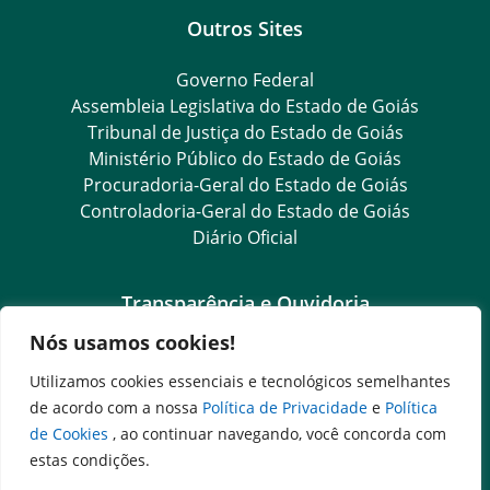
Outros Sites
Governo Federal
Assembleia Legislativa do Estado de Goiás
Tribunal de Justiça do Estado de Goiás
Ministério Público do Estado de Goiás
Procuradoria-Geral do Estado de Goiás
Controladoria-Geral do Estado de Goiás
Diário Oficial
Transparência e Ouvidoria
Nós usamos cookies!
LGPD
Goiás Transparência
Utilizamos cookies essenciais e tecnológicos semelhantes
Dados Abertos Goiás
de acordo com a nossa
Política de Privacidade
e
Política
SIC – Serviço de Informação ao Cidadão
de Cookies
, ao continuar navegando, você concorda com
e-SIC – Serviço Eletrônico de Informação ao Cidadão
estas condições.
Ouvidoria Setorial (Expresso)