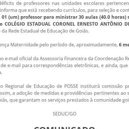
déficits de professores nas unidades escolares pertence
, informa que está recebendo currículos, para seleção e c
:
01 (um) professor para ministrar 30 aulas (40.0 horas)
ino no COLÉGIO ESTADUAL CORONEL ERNESTO ANTÔNIO 
 da Rede Estadual de Educação de Goiás.
Licença Maternidade pelo período de, aproximadamente,
6 m
 e-mail oficial da Assessoria Financeira da Coordenação R
de e-mail para correspondências eletrônicas, e ainda, qu
a.
 Regional de Educação de POSSE instituirá comissão próp
im, a adoção de medidas e providências pertinentes ao s
oiás, que garantam os serviços prestados à comunidade go
SEDUC/GO