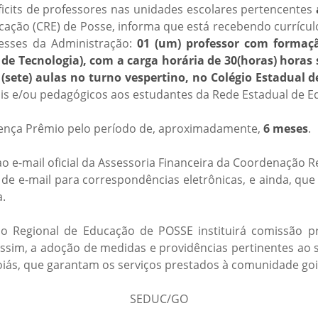
ficits de professores nas unidades escolares pertencentes
cação (CRE) de Posse, informa que está recebendo currícul
resses da Administração:
01 (um) professor com formaç
o de Tecnologia), com a carga horária de 30(horas) hora
7 (sete) aulas no turno vespertino, no Colégio Estadual
ais e/ou pedagógicos aos estudantes da Rede Estadual de E
icença Prêmio pelo período de, aproximadamente,
6 meses
.
 e-mail oficial da Assessoria Financeira da Coordenação R
de e-mail para correspondências eletrônicas, e ainda, qu
a.
 Regional de Educação de POSSE instituirá comissão próp
im, a adoção de medidas e providências pertinentes ao s
oiás, que garantam os serviços prestados à comunidade go
SEDUC/GO