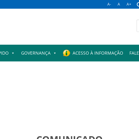
A-
A
A+
B
p
PIDO
GOVERNANÇA
ACESSO À INFORMAÇÃO
FAL