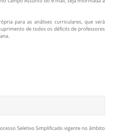
e no campo Assunto do e-mail, seja informada a
ria para as análises curriculares, que será
uprimento de todos os déficits de professores
iana.
ocesso Seletivo Simplificado vigente no âmbito