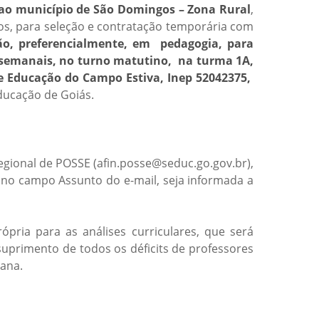
ao município de São Domingos – Zona Rural
,
os, para seleção e contratação temporária com
ão, preferencialmente, em pedagogia, para
s semanais, no turno matutino, na turma 1A,
 de Educação do Campo Estiva, Inep 52042375,
ducação de Goiás.
egional de POSSE (afin.posse@seduc.go.gov.br),
e no campo Assunto do e-mail, seja informada a
ria para as análises curriculares, que será
uprimento de todos os déficits de professores
iana.