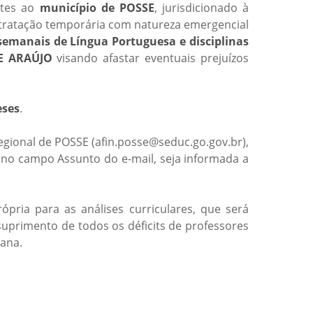
ntes ao
município de POSSE
, jurisdicionado à
ontratação temporária com natureza emergencial
 semanais de Língua Portuguesa e disciplinas
DE ARAÚJO
visando afastar eventuais prejuízos
eses
.
egional de POSSE (afin.posse@seduc.go.gov.br),
e no campo Assunto do e-mail, seja informada a
ria para as análises curriculares, que será
uprimento de todos os déficits de professores
iana.