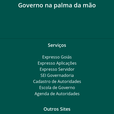
Expresso Goiás
Expresso Aplicações
Expresso Servidor
SEI Governadoria
Cadastro de Autoridades
Escola de Governo
Agenda de Autoridades
Outros Sites
Governo Federal
Assembleia Legislativa do Estado de Goiás
Tribunal de Justiça do Estado de Goiás
Ministério Público do Estado de Goiás
Procuradoria-Geral do Estado de Goiás
Controladoria-Geral do Estado de Goiás
Diário Oficial