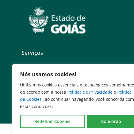
Serviços
Expresso Goiás
Nós usamos cookies!
Expresso Aplicações
Expresso Servidor
Utilizamos cookies essenciais e tecnológicos semelhante
SEI Governadoria
de acordo com a nossa
Política de Privacidade
e
Política
Cadastro de Autoridades
de Cookies
, ao continuar navegando, você concorda com
Escola de Governo
estas condições.
Agenda de Autoridades
Redefinir Cookies
Concordo