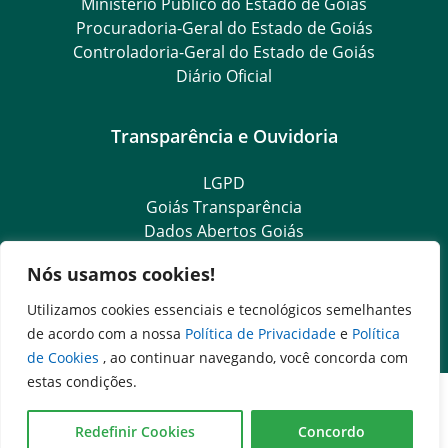
Ministério Público do Estado de Goiás
Procuradoria-Geral do Estado de Goiás
Controladoria-Geral do Estado de Goiás
Diário Oficial
Transparência e Ouvidoria
LGPD
Goiás Transparência
Dados Abertos Goiás
SIC – Serviço de Informação ao Cidadão
Nós usamos cookies!
e-SIC – Serviço Eletrônico de Informação ao Cidadão
Ouvidoria Setorial (Expresso)
Utilizamos cookies essenciais e tecnológicos semelhantes
Ouvidoria Setorial (Presencial)
de acordo com a nossa
Política de Privacidade
e
Política
de Cookies
, ao continuar navegando, você concorda com
estas condições.
Redefinir Cookies
Concordo