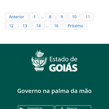
Anterior
1
…
8
9
10
11
12
13
14
…
16
Próximo
Governo na palma da mão