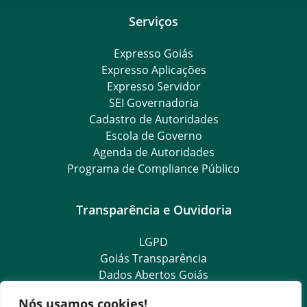
Serviços
Expresso Goiás
Expresso Aplicações
Expresso Servidor
SEI Governadoria
Cadastro de Autoridades
Escola de Governo
Agenda de Autoridades
Programa de Compliance Público
Transparência e Ouvidoria
LGPD
Goiás Transparência
Dados Abertos Goiás
SIC – Serviço de Informação ao Cidadão
Nós usamos cookies!