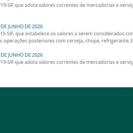
/19-SIF que adota valores correntes de mercadorias e serviç
 DE JUNHO DE 2026
019-SIF, que estabelece os valores a serem considerados c
as operações posteriores com cerveja, chope, refrigerante, b
 DE JUNHO DE 2026
/19-SIF que adota valores correntes de mercadorias e serviç