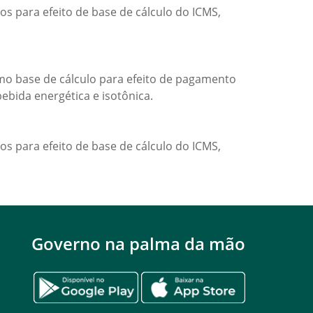
os para efeito de base de cálculo do ICMS,
omo base de cálculo para efeito de pagamento
ebida energética e isotônica.
os para efeito de base de cálculo do ICMS,
Governo na palma da mão