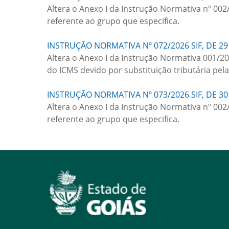
Altera o Anexo I da Instrução Normativa nº 002
referente ao grupo que especifica.
INSTRUÇÃO NORMATIVA Nº 072/2026 SIF, DE 29
Altera o Anexo I da Instrução Normativa 001/2
do ICMS devido por substituição tributária pel
INSTRUÇÃO NORMATIVA Nº 073/2026 SIF, DE 30
Altera o Anexo I da Instrução Normativa nº 002
referente ao grupo que especifica.