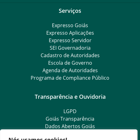
Serviços
Expresso Goiás
Expresso Aplicações
Expresso Servidor
SEI Governadoria
Cadastro de Autoridades
Escola de Governo
Agenda de Autoridades
Programa de Compliance Público
Transparência e Ouvidoria
LGPD
Goiás Transparência
Dados Abertos Goiás
SIC – Serviço de Informação ao Cidadão
Nós usamos cookies!