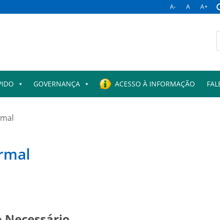
A-
A
A+
PIDO
GOVERNANÇA
ACESSO À INFORMAÇÃO
FAL
rmal
rmal
 Necessário