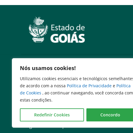
Serviços
Nós usamos cookies!
Expresso Goiás
Utilizamos cookies essenciais e tecnológicos semelhante
Expresso Aplicações
de acordo com a nossa
Política de Privacidade
e
Política
Expresso Servidor
de Cookies
, ao continuar navegando, você concorda com
SEI Governadoria
estas condições.
Cadastro de Autoridades
Escola de Governo
Redefinir Cookies
Concordo
Agenda de Autoridades
Programa de Compliance Público