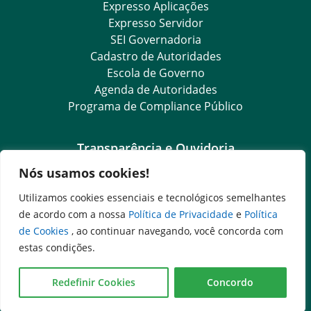
Expresso Aplicações
Expresso Servidor
SEI Governadoria
Cadastro de Autoridades
Escola de Governo
Agenda de Autoridades
Programa de Compliance Público
Transparência e Ouvidoria
Nós usamos cookies!
LGPD
Goiás Transparência
Utilizamos cookies essenciais e tecnológicos semelhantes
Dados Abertos Goiás
de acordo com a nossa
Política de Privacidade
e
Política
SIC – Serviço de Informação ao Cidadão
de Cookies
, ao continuar navegando, você concorda com
e-SIC – Serviço Eletrônico de Informação ao Cidadão
estas condições.
Ouvidoria Setorial (Expresso)
Ouvidoria Setorial (Presencial)
Redefinir Cookies
Concordo