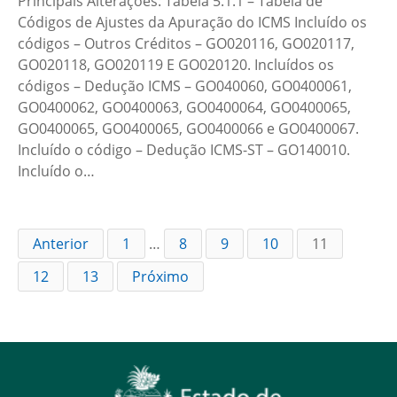
Principais Alterações: Tabela 5.1.1 – Tabela de
Códigos de Ajustes da Apuração do ICMS Incluído os
códigos – Outros Créditos – GO020116, GO020117,
GO020118, GO020119 E GO020120. Incluídos os
códigos – Dedução ICMS – GO040060, GO0400061,
GO0400062, GO0400063, GO0400064, GO0400065,
GO0400065, GO0400065, GO0400066 e GO0400067.
Incluído o código – Dedução ICMS-ST – GO140010.
Incluído o…
Anterior
1
…
8
9
10
11
12
13
Próximo