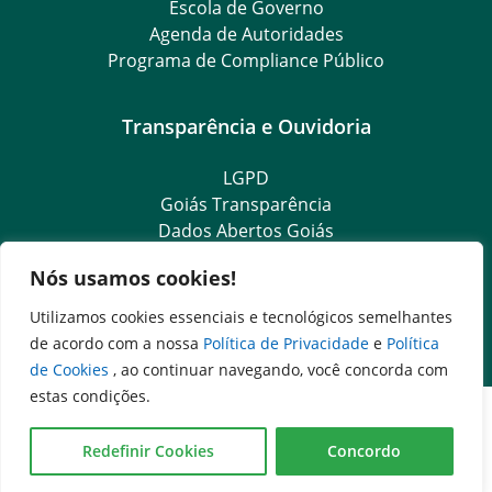
Escola de Governo
Agenda de Autoridades
Programa de Compliance Público
Transparência e Ouvidoria
LGPD
Goiás Transparência
Dados Abertos Goiás
SIC – Serviço de Informação ao Cidadão
Nós usamos cookies!
e-SIC – Serviço Eletrônico de Informação ao Cidadão
Ouvidoria Setorial (Expresso)
Utilizamos cookies essenciais e tecnológicos semelhantes
Ouvidoria Setorial (Presencial)
de acordo com a nossa
Política de Privacidade
e
Política
de Cookies
, ao continuar navegando, você concorda com
estas condições.
Redefinir Cookies
Concordo