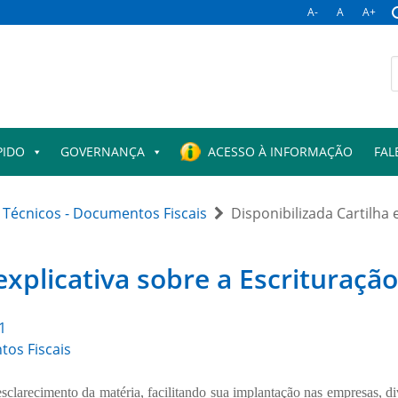
A-
A
A+
PIDO
GOVERNANÇA
ACESSO À INFORMAÇÃO
FAL
Técnicos - Documentos Fiscais
Disponibilizada Cartilha e
explicativa sobre a Escrituração 
1
os Fiscais
o esclarecimento da matéria, facilitando sua implantação nas empresas,