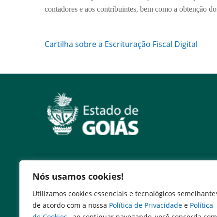
contadores e aos contribuintes, bem como a obtenção dos
Cartilha sobre a Escrituração Fiscal Digital
Serviços
Nós usamos cookies!
Expresso Goiás
Utilizamos cookies essenciais e tecnológicos semelhante
Expresso Aplicações
de acordo com a nossa
Política de Privacidade
e
Política
Expresso Servidor
de Cookies
, ao continuar navegando, você concorda com