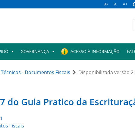
A-
A
A+
PIDO
GOVERNANÇA
ACESSO À INFORMAÇÃO
FAL
Técnicos - Documentos Fiscais
Disponibilizada versão 2.
7 do Guia Pratico da Escrituraç
11
os Fiscais