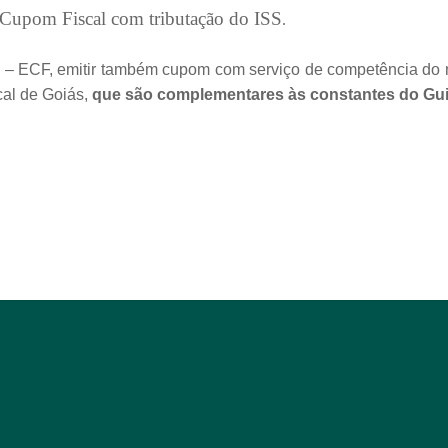
 Cupom Fiscal com tributação do ISS
.
– ECF, emitir também cupom com serviço de competência do mu
cal de Goiás,
que são complementares às constantes do Guia