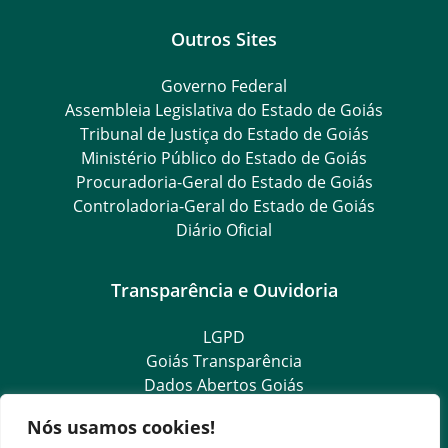
Outros Sites
Governo Federal
Assembleia Legislativa do Estado de Goiás
Tribunal de Justiça do Estado de Goiás
Ministério Público do Estado de Goiás
Procuradoria-Geral do Estado de Goiás
Controladoria-Geral do Estado de Goiás
Diário Oficial
Transparência e Ouvidoria
LGPD
Goiás Transparência
Dados Abertos Goiás
SIC – Serviço de Informação ao Cidadão
Nós usamos cookies!
e-SIC – Serviço Eletrônico de Informação ao Cidadão