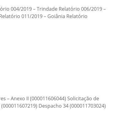
tório 004/2019 – Trindade Relatório 006/2019 –
 Relatório 011/2019 – Goiânia Relatório
es – Anexo II (000011606044) Solicitação de
 IV (000011607219) Despacho 34 (000011703024)