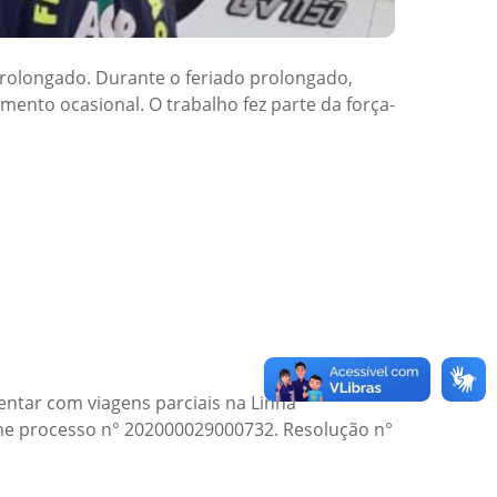
prolongado. Durante o feriado prolongado,
amento ocasional. O trabalho fez parte da força-
ntar com viagens parciais na Linha
rme processo n° 202000029000732. Resolução n°