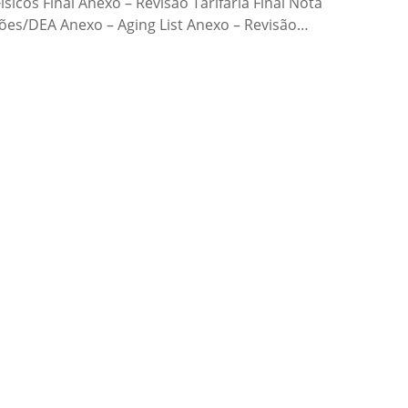
icos Final Anexo – Revisão Tarifária Final Nota
ões/DEA Anexo – Aging List Anexo – Revisão…