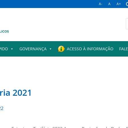
A-
A
A+
B
p
PIDO
GOVERNANÇA
ACESSO À INFORMAÇÃO
FAL
ria 2021
22