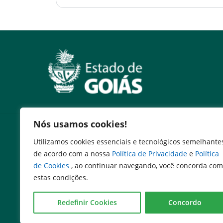
Nós usamos cookies!
Serviços
Utilizamos cookies essenciais e tecnológicos semelhante
Consultar DARE Pago
de acordo com a nossa
Política de Privacidade
e
Política
Emissão DARE
de Cookies
, ao continuar navegando, você concorda com
Cadastro de Transporte Regular
estas condições.
Cadastro de Transporte para Fretamento
Logotipo de adesivos
Redefinir Cookies
Concordo
Procuradoria Setorial
Agenda de Autoridades