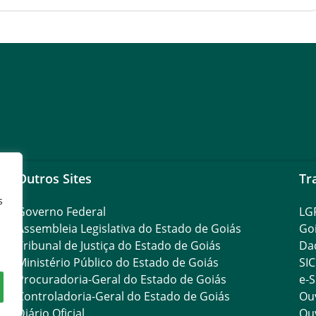
Outros Sites
Tr
s
Governo Federal
LG
Assembleia Legislativa do Estado de Goiás
Go
Tribunal de Justiça do Estado de Goiás
Da
Ministério Público do Estado de Goiás
SIC
Procuradoria-Geral do Estado de Goiás
e-S
Controladoria-Geral do Estado de Goiás
Ouv
Diário Oficial
Ouv