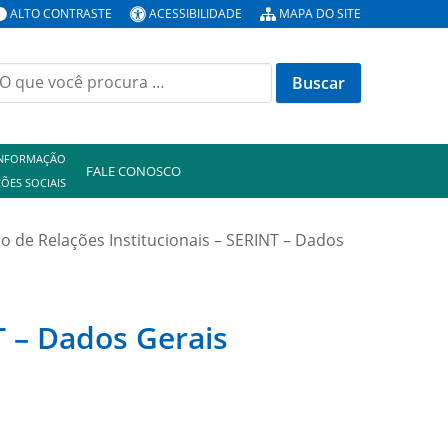
ALTO CONTRASTE
ACESSIBILIDADE
MAPA DO SITE
uscar
or:
INFORMAÇÃO
FALE CONOSCO
ÕES SOCIAIS
do de Relações Institucionais – SERINT – Dados
T – Dados Gerais