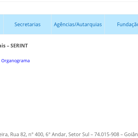
Secretarias
Agências/Autarquias
Fundaçã
ais – SERINT
|
Organograma
ra, Rua 82, n° 400, 6° Andar, Setor Sul – 74.015-908 – Goiân