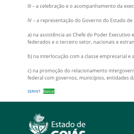
III – a celebração e o acompanhamento da exec
IV – a representação do Governo do Estado de 
a) na assistência ao Chefe do Poder Executivo
federados e o terceiro setor, nacionais e estra
b) na interlocução com a classe empresarial e 
c) na promoção do relacionamento intergovernam
federal com governos, municípios, entidades da
SERINT
Baixar