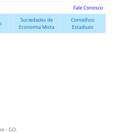
Fale Conosco
Sociedades de
Conselhos
o
Economia Mista
Estaduais
ia – GO.