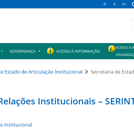
A-
A
A+
B
p
ACESSO À 
GOVERNANÇA
ACESSO À INFORMAÇÃO
ORGANIZAÇ
de Estado de Articulação Institucional
Secretaria de Esta
Relações Institucionais – SERIN
o Institucional