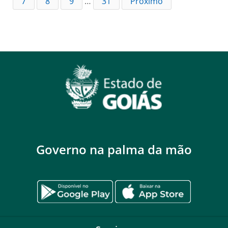
7
8
9
…
31
Próximo
Governo na palma da mão