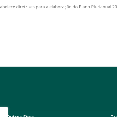
abelece diretrizes para a elaboração do Plano Plurianual 2
Outros Sites
Tr