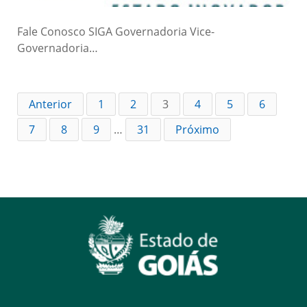
Fale Conosco SIGA Governadoria Vice-
Governadoria…
Anterior
1
2
3
4
5
6
7
8
9
…
31
Próximo