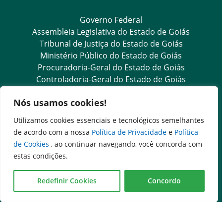
Governo Federal
Assembleia Legislativa do Estado de Goiás
Tribunal de Justiça do Estado de Goiás
Ministério Público do Estado de Goiás
Procuradoria-Geral do Estado de Goiás
Controladoria-Geral do Estado de Goiás
Diário Oficial
Nós usamos cookies!
Transparência e Ouvidoria
Utilizamos cookies essenciais e tecnológicos semelhantes
de acordo com a nossa
Política de Privacidade
e
Política
LGPD
de Cookies
, ao continuar navegando, você concorda com
Goiás Transparência
estas condições.
Dados Abertos Goiás
SIC – Serviço de Informação ao Cidadão
Redefinir Cookies
Concordo
e-SIC – Serviço Eletrônico de Informação ao Cidadão
Ouvidoria Setorial (Expresso)
Ouvidoria Setorial (Presencial)