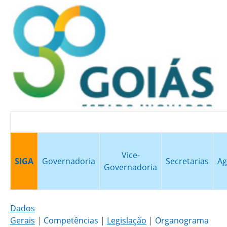
Vice-
SIGA
Governadoria
Secretarias
Ag
Governadoria
Dados
Gerais
|
Competências
|
Legislação
|
Organograma