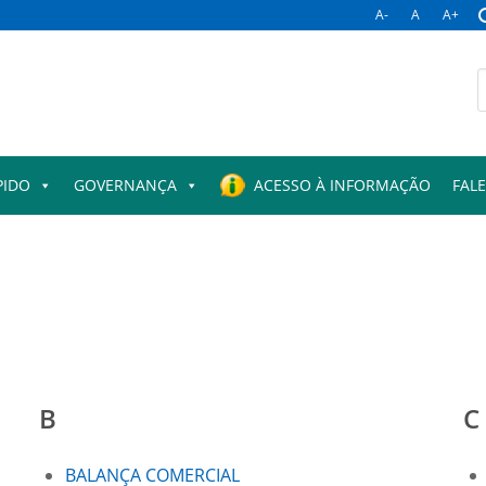
A-
A
A+
B
p
PIDO
GOVERNANÇA
ACESSO À INFORMAÇÃO
FAL
B
C
BALANÇA COMERCIAL