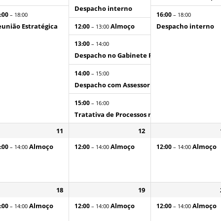
Despacho interno
:00
16:00
– 18:00
– 18:00
união Estratégica
Almoço
Despacho interno
12:00
– 13:00
13:00
– 14:00
Despacho no Gabinete Particular do Governa
14:00
– 15:00
Despacho com Assessoria do Governador
15:00
– 16:00
Tratativa de Processos no SEI
11
12
Almoço
Almoço
Almoço
:00
12:00
12:00
– 14:00
– 14:00
– 14:00
18
19
Almoço
Almoço
Almoço
:00
12:00
12:00
– 14:00
– 14:00
– 14:00