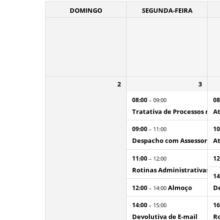
DOMINGO
SEGUNDA-FEIRA
2
3
08:00
08
– 09:00
Tratativa de Processos no S
At
09:00
10
– 11:00
Despacho com Assessoria d
At
11:00
12
– 12:00
Rotinas Administrativas
14
Almoço
De
12:00
– 14:00
14:00
16
– 15:00
Devolutiva de E-mail
Ro