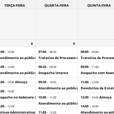
TERÇA-FEIRA
QUARTA-FEIRA
QUINTA-FEIRA
4
5
:00
07:00
08:00
– 10:00
– 08:30
– 09:00
EI
endimento ao público interno
Tratativa de Processos no SEI
Tratativa de Process
:00
08:30
09:00
– 12:00
– 09:30
– 11:00
o Governador
endimento ao público externo
Despacho interno
Despacho com Asses
Almoço
:00
09:30
11:00
– 14:00
– 10:00
– 12:00
Atendimento ao público externo
Devolutiva de E-mai
:00
– 16:00
spacho no Gabinete Particular do Governador
Almoço
10:00
12:00
– 11:00
– 14:00
Atendimento ao público interno
:00
14:00
– 17:00
– 16:00
tinas Administrativas
Atendimento ao púb
11:00
– 12:00