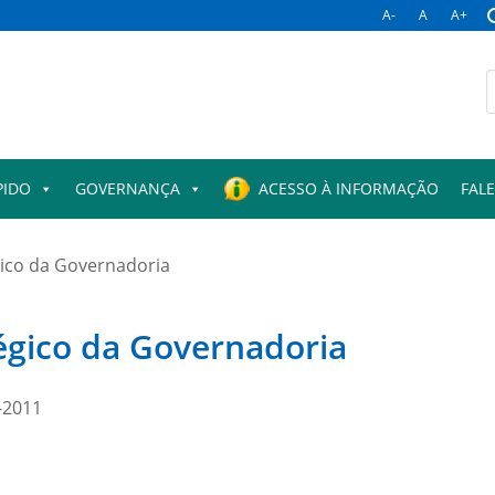
A-
A
A+
B
p
PIDO
GOVERNANÇA
ACESSO À INFORMAÇÃO
FAL
gico da Governadoria
tégico da Governadoria
1-2011