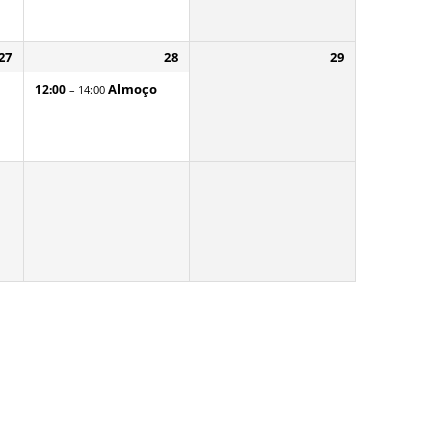
27
28
29
Almoço
12:00
– 14:00
Governo na palma da mão