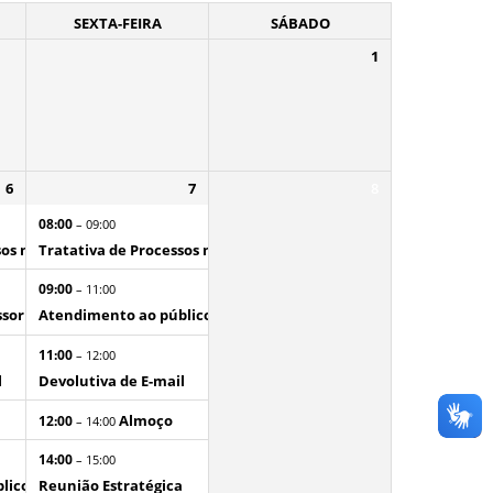
SEXTA-FEIRA
SÁBADO
1
6
7
8
08:00
– 09:00
os no SEI
Tratativa de Processos no SEI
09:00
– 11:00
soria do Governador
Atendimento ao público interno
11:00
– 12:00
l
Devolutiva de E-mail
Almoço
12:00
– 14:00
14:00
– 15:00
lico externo
Reunião Estratégica