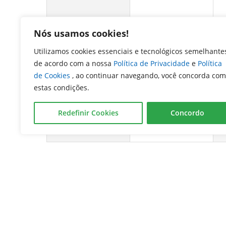
23
24
Nós usamos cookies!
Almoço
12:00
12
– 14:00
Utilizamos cookies essenciais e tecnológicos semelhante
de acordo com a nossa
Política de Privacidade
e
Política
de Cookies
, ao continuar navegando, você concorda com
estas condições.
30
31
Almoço
12:00
– 14:00
Redefinir Cookies
Concordo