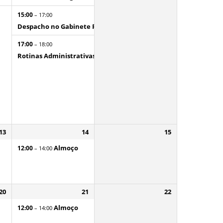
15:00
– 17:00
Despacho no Gabinete Particular do Governador
17:00
– 18:00
dor
Rotinas Administrativas
13
14
15
Almoço
12:00
– 14:00
20
21
22
Almoço
12:00
– 14:00