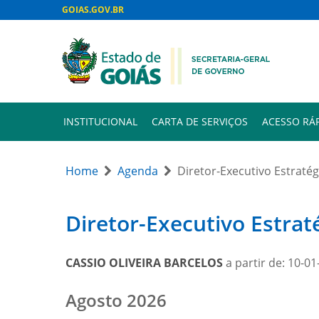
GOIAS.GOV.BR
INSTITUCIONAL
CARTA DE SERVIÇOS
ACESSO RÁ
Home
Agenda
Diretor-Executivo Estraté
Diretor-Executivo Estra
CASSIO OLIVEIRA BARCELOS
a partir de: 10-0
Month
Agosto 2026
selection