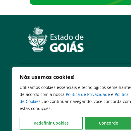
Serviços
Nós usamos cookies!
Emissão DARE
Utilizamos cookies essenciais e tecnológicos semelhante
Expresso Goiás
de acordo com a nossa
Política de Privacidade
e
Política
Expresso Aplicações
de Cookies
, ao continuar navegando, você concorda com
Expresso Servidor
estas condições.
SEI Governadoria
Cadastro de Autoridades
Redefinir Cookies
Concordo
Escola de Governo