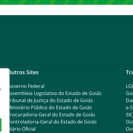
Outros Sites
Tr
Governo Federal
LG
s
Assembleia Legislativa do Estado de Goiás
Go
Tribunal de Justiça do Estado de Goiás
Da
Ministério Público do Estado de Goiás
e-S
Procuradoria-Geral do Estado de Goiás
SIC
Controladoria-Geral do Estado de Goiás
Ouv
Diário Oficial
Ouv