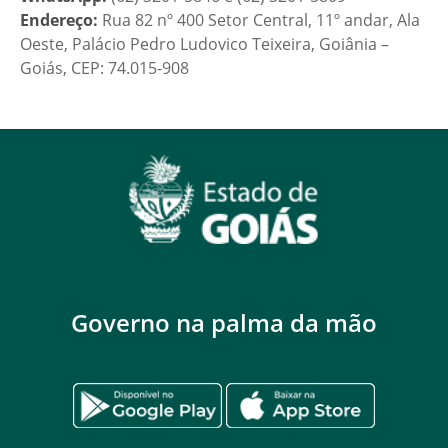
Endereço:
Rua 82 nº 400 Setor Central, 11º andar, Ala
Oeste, Palácio Pedro Ludovico Teixeira, Goiânia –
Goiás, CEP: 74.015-908
Governo na palma da mão