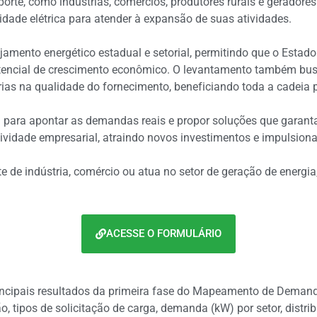
rte, como indústrias, comércios, produtores rurais e geradores
ade elétrica para atender à expansão de suas atividades.
ejamento energético estadual e setorial, permitindo que o Estad
otencial de crescimento econômico. O levantamento também busc
rias na qualidade do fornecimento, beneficiando toda a cadeia 
iva para apontar as demandas reais e propor soluções que garan
tividade empresarial, atraindo novos investimentos e impulsion
nte de indústria, comércio ou atua no setor de geração de ener
ACESSE O FORMULÁRIO
incipais resultados da primeira fase do Mapeamento de Demand
 tipos de solicitação de carga, demanda (kW) por setor, distrib