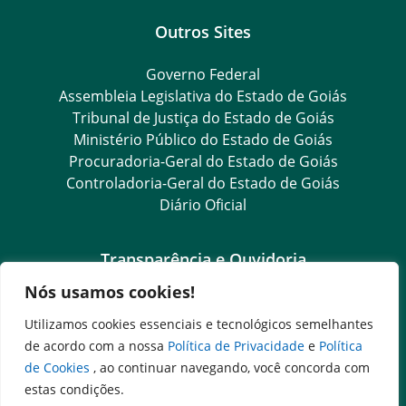
Outros Sites
Governo Federal
Assembleia Legislativa do Estado de Goiás
Tribunal de Justiça do Estado de Goiás
Ministério Público do Estado de Goiás
Procuradoria-Geral do Estado de Goiás
Controladoria-Geral do Estado de Goiás
Diário Oficial
Transparência e Ouvidoria
Nós usamos cookies!
LGPD
Goiás Transparência
Utilizamos cookies essenciais e tecnológicos semelhantes
Dados Abertos Goiás
de acordo com a nossa
Política de Privacidade
e
Política
e-SIC – Serviço Eletrônico de Informação ao Cidadão
de Cookies
, ao continuar navegando, você concorda com
SIC – Serviço de Informação ao Cidadão
estas condições.