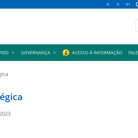
A-
A
A+
B
p
PIDO
GOVERNANÇA
ACESSO À INFORMAÇÃO
FAL
gica
égica
-2023