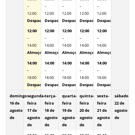
–
–
–
–
–
12:00
12:00
12:00
12:00
12:00
Despacho Interno
Despacho Interno
Despacho Interno
Despacho Interno
Despacho Interno
12:00
12:00
12:00
12:00
12:00
–
–
–
–
–
14:00
14:00
14:00
14:00
14:00
Almoço
Almoço
Almoço
Almoço
Almoço
14:00
14:00
14:00
14:00
14:00
–
–
–
–
–
18:00
18:00
18:00
18:00
18:00
Despacho Interno
Despacho Interno
Despacho Interno
Despacho Interno
Despacho Interno
domingo
segunda-
terça-
quarta-
quinta-
sexta-
sábado
16 de
feira
feira
feira
feira
feira
22 de
agosto
17 de
18 de
19 de
20 de
21 de
agosto
de
agosto
agosto
agosto
agosto
agosto
de
de
de
de
de
de