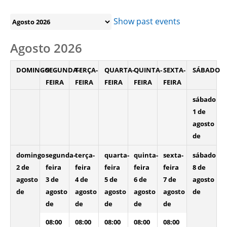
Month
selection
Show past events
Agosto 2026
DOMINGO
SEGUNDA-
TERÇA-
QUARTA-
QUINTA-
SEXTA-
SÁBADO
FEIRA
FEIRA
FEIRA
FEIRA
FEIRA
sábado
1 de
agosto
de
domingo
segunda-
terça-
quarta-
quinta-
sexta-
sábado
2 de
feira
feira
feira
feira
feira
8 de
agosto
3 de
4 de
5 de
6 de
7 de
agosto
de
agosto
agosto
agosto
agosto
agosto
de
de
de
de
de
de
08:00
08:00
08:00
08:00
08:00