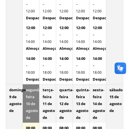
–
–
–
–
–
12:00
12:00
12:00
12:00
12:00
Despacho Interno
Despacho Interno
Despacho Interno
Despacho Interno
Despacho Interno
12:00
12:00
12:00
12:00
12:00
–
–
–
–
–
14:00
14:00
14:00
14:00
14:00
Almoço
Almoço
Almoço
Almoço
Almoço
14:00
14:00
14:00
14:00
14:00
–
–
–
–
–
18:00
18:00
18:00
18:00
18:00
Despacho Interno
Despacho Interno
Despacho Interno
Despacho Interno
Despacho Interno
domingo
segunda-
terça-
quarta-
quinta-
sexta-
sábado
9 de
feira
feira
feira
feira
feira
15 de
agosto
10 de
11 de
12 de
13 de
14 de
agosto
de
agosto
agosto
agosto
agosto
agosto
de
de
de
de
de
de
08:00
08:00
08:00
08:00
08:00