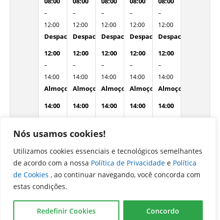
08:00
08:00
08:00
08:00
08:00
–
–
–
–
–
12:00
12:00
12:00
12:00
12:00
Despacho Interno
Despacho Interno
Despacho Interno
Despacho Interno
Despacho Interno
12:00
12:00
12:00
12:00
12:00
–
–
–
–
–
14:00
14:00
14:00
14:00
14:00
Almoço
Almoço
Almoço
Almoço
Almoço
14:00
14:00
14:00
14:00
14:00
–
–
–
–
–
18:00
18:00
18:00
18:00
18:00
Nós usamos cookies!
Despacho Interno
Despacho Interno
Despacho Interno
Despacho Interno
Despacho Interno
Utilizamos cookies essenciais e tecnológicos semelhantes
domingo
segunda-
terça-
quarta-
quinta-
sexta-
sábado
de acordo com a nossa
Política de Privacidade
e
Política
23 de
feira
feira
feira
feira
feira
29 de
de Cookies
, ao continuar navegando, você concorda com
agosto
24 de
25 de
26 de
27 de
28 de
agosto
estas condições.
de
agosto
agosto
agosto
agosto
agosto
de
de
de
de
de
de
Redefinir Cookies
Concordo