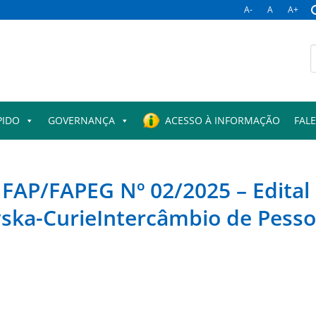
A-
A
A+
B
p
PIDO
GOVERNANÇA
ACESSO À INFORMAÇÃO
FAL
P/FAPEG Nº 02/2025 – Edital
ka-CurieIntercâmbio de Pess