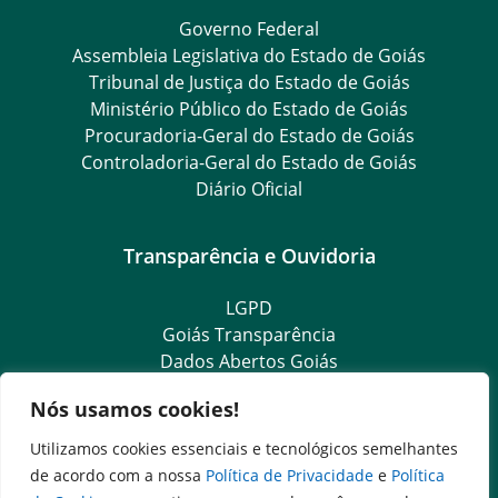
Governo Federal
Assembleia Legislativa do Estado de Goiás
Tribunal de Justiça do Estado de Goiás
Ministério Público do Estado de Goiás
Procuradoria-Geral do Estado de Goiás
Controladoria-Geral do Estado de Goiás
Diário Oficial
Transparência e Ouvidoria
LGPD
Goiás Transparência
Dados Abertos Goiás
SIC – Serviço de Informação ao Cidadão
Nós usamos cookies!
e-SIC – Serviço Eletrônico de Informação ao Cidadão
Ouvidoria Setorial (Expresso)
Utilizamos cookies essenciais e tecnológicos semelhantes
Ouvidoria Setorial (Presencial)
de acordo com a nossa
Política de Privacidade
e
Política