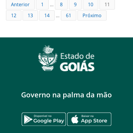
Anterior
1
…
8
9
10
11
12
13
14
…
61
Próximo
Governo na palma da mão