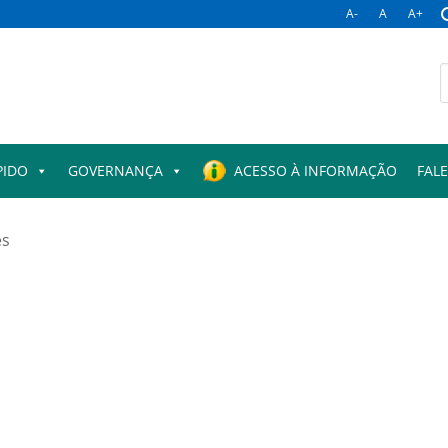
A-
A
A+
B
p
PIDO
GOVERNANÇA
ACESSO À INFORMAÇÃO
FAL
es