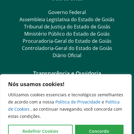
Governo Federal
Assembleia Legislativa do Estado de Goiás
Tribunal de Justiça do Estado de Goiás
Ministério Público do Estado de Goiás
Procuradoria-Geral do Estado de Goiás
Controladoria-Geral do Estado de Goiás
Diário Oficial
Transparência e Ouvidoria
Nós usamos cookies!
LGPD
Goiás Transparência
Utilizamos cookies essenciais e tecnológicos semelhantes
Dados Abertos Goiás
de acordo com a nossa
Política de Privacidade
e
Política
SIC – Serviço de Informação ao Cidadão
de Cookies
, ao continuar navegando, você concorda com
e-SIC – Serviço Eletrônico de Informação ao Cidadão
estas condições.
Ouvidoria Setorial (Expresso)
Ouvidoria Setorial (Presencial)
Redefinir Cookies
Concordo