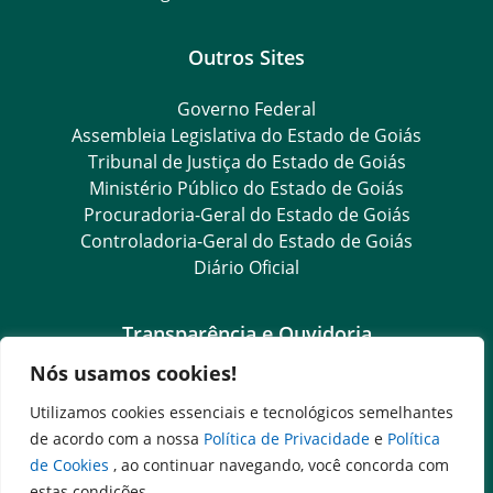
Outros Sites
Governo Federal
Assembleia Legislativa do Estado de Goiás
Tribunal de Justiça do Estado de Goiás
Ministério Público do Estado de Goiás
Procuradoria-Geral do Estado de Goiás
Controladoria-Geral do Estado de Goiás
Diário Oficial
Transparência e Ouvidoria
Nós usamos cookies!
LGPD
Goiás Transparência
Utilizamos cookies essenciais e tecnológicos semelhantes
Dados Abertos Goiás
de acordo com a nossa
Política de Privacidade
e
Política
SIC – Serviço de Informação ao Cidadão
de Cookies
, ao continuar navegando, você concorda com
e-SIC – Serviço Eletrônico de Informação ao Cidadão
estas condições.