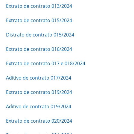
Extrato de contrato 013/2024
Extrato de contrato 015/2024
Distrato de contrato 015/2024
Extrato de contrato 016/2024
Extrato de contrato 017 e 018/2024
Aditivo de contrato 017/2024
Extrato de contrato 019/2024
Aditivo de contrato 019/2024
Extrato de contrato 020/2024