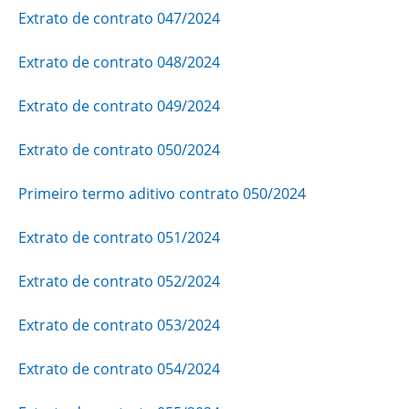
Extrato de contrato 047/2024
Extrato de contrato 048/2024
Extrato de contrato 049/2024
Extrato de contrato 050/2024
Primeiro termo aditivo contrato 050/2024
Extrato de contrato 051/2024
Extrato de contrato 052/2024
Extrato de contrato 053/2024
Extrato de contrato 054/2024