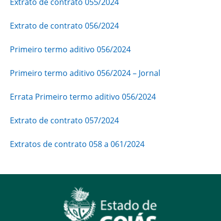
Extrato de contrato 055/2024
Extrato de contrato 056/2024
Primeiro termo aditivo 056/2024
Primeiro termo aditivo 056/2024 – Jornal
Errata Primeiro termo aditivo 056/2024
Extrato de contrato 057/2024
Extratos de contrato 058 a 061/2024