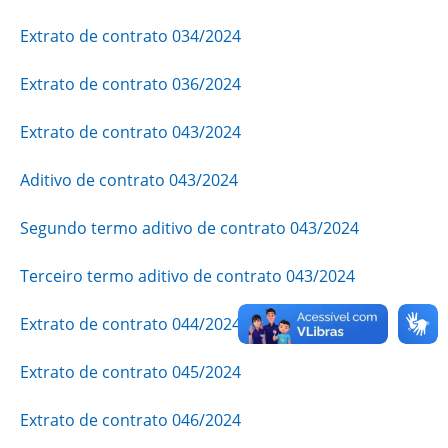
Extrato de contrato 034/2024
Extrato de contrato 036/2024
Extrato de contrato 043/2024
Aditivo de contrato 043/2024
Segundo termo aditivo de contrato 043/2024
Terceiro termo aditivo de contrato 043/2024
Extrato de contrato 044/2024
Extrato de contrato 045/2024
Extrato de contrato 046/2024