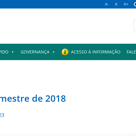
A-
A
A+
B
p
PIDO
GOVERNANÇA
ACESSO À INFORMAÇÃO
FAL
emestre de 2018
23