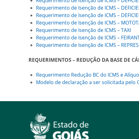
Requerimento de Isenção de ICMS – DEFICI
Requerimento de Isenção de ICMS – DEFIC
Requerimento de Isenção de ICMS – DEFIC
Requerimento de Isenção de ICMS – MOTOT
Requerimento de Isenção de ICMS – TAXI
Requerimento de Isenção de ICMS – FEIRAN
Requerimento de Isenção de ICMS – REPR
REQUERIMENTOS – REDUÇÃO DA BASE DE C
Requerimento Redução BC do ICMS e Alíquot
Modelo de declaração a ser solicitada pelo Of