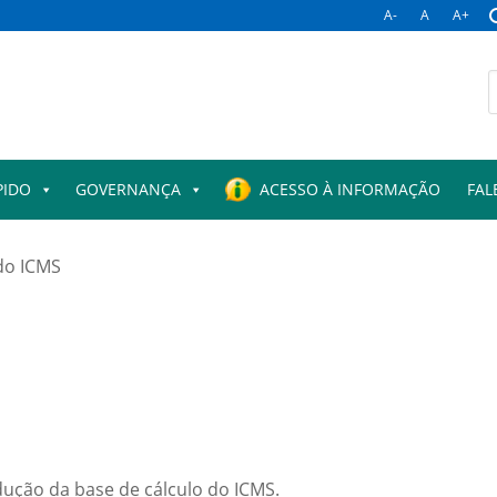
A-
A
A+
PIDO
GOVERNANÇA
ACESSO À INFORMAÇÃO
FAL
do ICMS
edução da base de cálculo do ICMS.