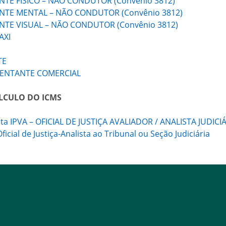
ENTE FÍSICO – NÃO CONDUTOR (Convênio 3812)
IENTE MENTAL – NÃO CONDUTOR (Convênio 3812)
IENTE VISUAL – NÃO CONDUTOR (Convênio 3812)
AXI
TE
ESENTANTE COMERCIAL
ÁLCULO DO ICMS
a IPVA – OFICIAL DE JUSTIÇA AVALIADOR / ANALISTA JUDICIÁ
icial de Justiça-Analista ao Tribunal ou Seção Judiciária