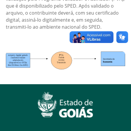
que é disponibilizado pelo SPED. Após validado o
arquivo, o contribuinte deverá, com seu certificado
digital, assiná-lo digitalmente e, em seguida,
transmiti-lo ao ambiente nacional do SPED.