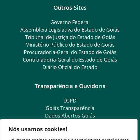
Outros Sites
Governo Federal
Assembleia Legislativa do Estado de Goiás
Tribunal de Justiça do Estado de Goiás
Ministério Público do Estado de Goiás
Procuradoria-Geral do Estado de Goiás
Controladoria-Geral do Estado de Goiás
Diário Oficial do Estado
Transparência e Ouvidoria
LGPD
Goiás Transparência
Dados Abertos Goiás
SIC – Serviço de Informação ao Cidadão
Nós usamos cookies!
e-SIC – Serviço Eletrônico de Informação ao Cidadão
Ouvidoria Setorial (Expresso)