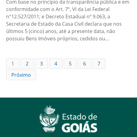
Com base no princípio da transparência pública e em
conformidade com o Art. 7º, VI da Lei Federal
n°12.527/2011; e Decreto Estadual nº 9.063, a
Secretaria de Estado da Casa Civil declara que nos
últimos 5 (cinco) anos, até a presente data, não
possuiu Bens Imóveis próprios, cedidos ou…
1
2
3
4
5
6
7
Próximo