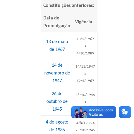
Constituições anteriores:
Data de
Vigência
Promulgação
13/5/1967
13 de maio
a
de 1967
4/10/1989
14 de
14/11/1947
novembro de
a
1947
12/5/1967
26 de
26/10/1945
outubro de
a
1945
14/11/1947
4 de agosto
4/8/1935 a
de 1935
25/10/1945