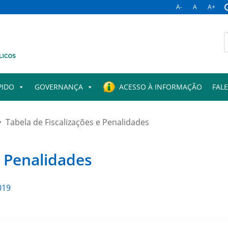
A-
A
A+
B
p
PIDO
GOVERNANÇA
ACESSO À INFORMAÇÃO
FAL
Tabela de Fiscalizações e Penalidades
e Penalidades
019