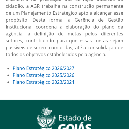
cidadão, a AGR trabalha na construção permanente
de um Planejamento Estratégico apto a alcançar esse
propósito. Desta forma, a Gerência de Gestão
Institucional coordena a elaboração do plano da
agência, a definição de metas pelos diferentes
setores, contribuindo para que essas metas sejam
passíveis de serem cumpridas, até a consolidação de
todos os objetivos estabelecidos pela agência.
Plano Estratégico 2026/2027
Plano Estratégico 2025/2026
Plano Estratégico 2023/2024