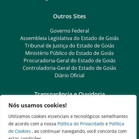
Outros Sites
Governo Federal
Assembleia Legislativa do Estado de Goiás
Tribunal de Justiça do Estado de Goiás
Ministério Público do Estado de Goiás
Procuradoria-Geral do Estado de Goiás
Controladoria-Geral do Estado de Goiás
Diário Oficial
Transparência e Ouvidoria
Nós usamos cookies!
LGPD
Goiás Transparência
Utilizamos cookies essenciais e tecnológicos semelhantes
Dados Abertos Goiás
de acordo com a nossa
Política de Privacidade
e
Política
SIC – Serviço de Informação ao Cidadão
de Cookies
, ao continuar navegando, você concorda com
e-SIC – Serviço Eletrônico de Informação ao Cidadão
estas condições.