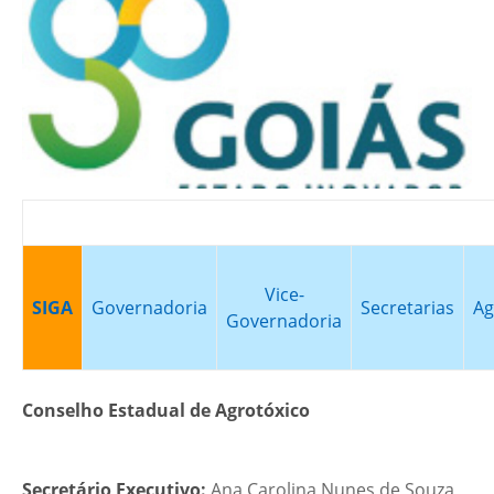
Vice-
SIGA
Governadoria
Secretarias
Ag
Governadoria
Conselho Estadual de Agrotóxico
Secretário Executivo:
Ana Carolina Nunes de Souza