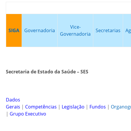
Vice-
SIGA
Governadoria
Secretarias
Ag
Governadoria
Secretaria de Estado da Saúde – SES
Dados
Gerais
|
Competências
|
Legislação
|
Fundos
|
Organog
|
Grupo Executivo